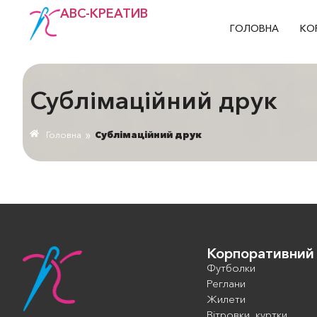
АВС-КРЕАТИВ
ГОЛОВНА
КО
Сублімаційний друк
»
Головна
Сублімаційний друк
Корпоративний
Футболки
Реглани
Жилети
Вітровки, куртки