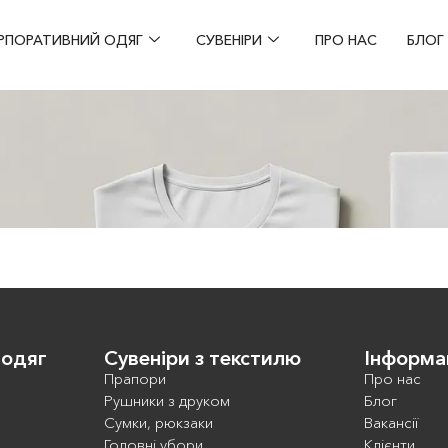
РПОРАТИВНИЙ ОДЯГ
СУВЕНІРИ
ПРО НАС
БЛОГ
 одяг
Сувеніри з текстилю
Інформа
Прапори
Про нас
Рушники з друком
Блог
Сумки, рюкзаки
Вакансії
Головні убори
Клієнти