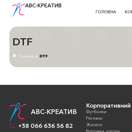
АВС-КРЕАТИВ
ГОЛОВНА
КО
DTF
»
Головна
DTF
Корпоративний
АВС-КРЕАТИВ
Футболки
Реглани
Жилети
+38 066 636 56 82
Вітровки, куртки