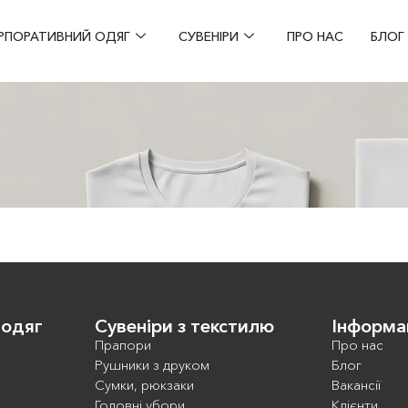
РПОРАТИВНИЙ ОДЯГ
СУВЕНІРИ
ПРО НАС
БЛОГ
 одяг
Сувеніри з текстилю
Інформа
Прапори
Про нас
Рушники з друком
Блог
Сумки, рюкзаки
Вакансії
Головні убори
Клієнти