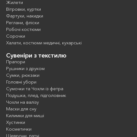
Жилети
Вітровки, куртки
Фартухи, накидки
Реглани, фліски
Робочі костюми
Сорочки
Халати, костюми медичні, кухарські
Сувеніри з текстилю
Прапори
Рушники з друком
Сумки, рюкзаки
Головні убори
Сумочки та Чохли із фетра
Подушка, плед, підголовник
Чохли на валізу
Маски для сну
Килимки для миші
Хустинки
Косметички
Шеврони, патчі