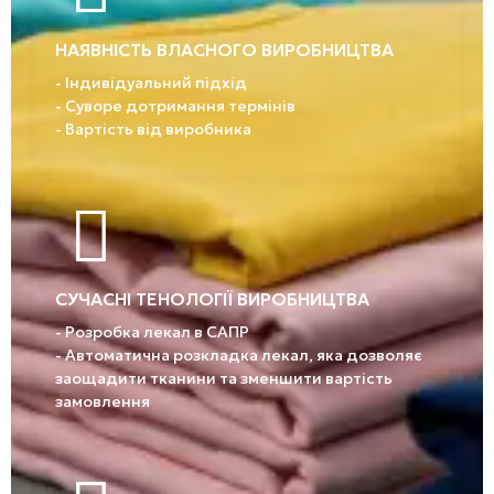
НАЯВНІСТЬ ВЛАСНОГО ВИРОБНИЦТВА
- Індивідуальний підхід
- Суворе дотримання термінів
- Вартість від виробника
СУЧАСНІ ТЕНОЛОГІЇ ВИРОБНИЦТВА
- Розробка лекал в САПР
- Автоматична розкладка лекал, яка дозволяє
заощадити тканини та зменшити вартість
замовлення