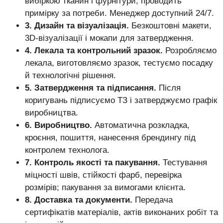
вибіркою тканин і фурнітури, проводить
примірку за потреби. Менеджер доступний 24/7.
3. Дизайн та візуалізація.
Безкоштовні макети,
3D-візуалізації і мокапи для затвердження.
4. Лекала та контрольний зразок.
Розробляємо
лекала, виготовляємо зразок, тестуємо посадку
й технологічні рішення.
5. Затвердження та підписання.
Після
коригувань підписуємо ТЗ і затверджуємо графік
виробництва.
6. Виробництво.
Автоматична розкладка,
кроєння, пошиття, нанесення брендингу під
контролем технолога.
7. Контроль якості та пакування.
Тестування
міцності швів, стійкості фарб, перевірка
розмірів; пакування за вимогами клієнта.
8. Доставка та документи.
Передача
сертифікатів матеріалів, актів виконаних робіт та