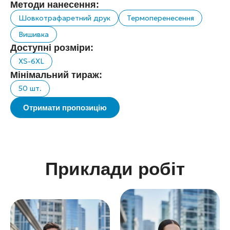
Методи нанесення:
Шовкотрафаретний друк
Термоперенесення
Вишивка
Доступні розміри:
XS-6XL
Мінімальний тираж:
50 шт.
Отримати пропозицію
Приклади робіт