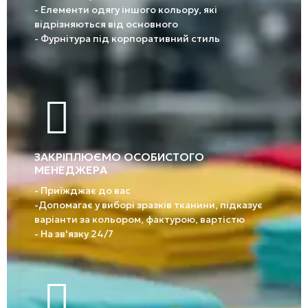
- Елементи одягу іншого кольору, які
відрізняються від основного
- Фурнітура під корпоративний стиль
ЗАКРІПЛЮЄМО ОСОБИСТОГО
МЕНЕДЖЕРА
- Приїжджає до вас
-Допомагає у виборі зразків тканини, підказує
варіанти за кольором, фактурою, вартістю
- На зв'язку 24/7