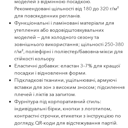
моделей з відмінною посадкою.
Рекомендовані щільності від 180 до 320 г/м²
для повсякденних регланів.
Функціональні і ламіновані матеріали для
утеплених або водовідштовхувальних
моделей — для холодного сезону та
зовнішнього використання; щільності 250–380
г/м², поліефірні і поліестер/бавовна-мікси для
стійкості кольору.
Еластичні добавки: еластан 3–7% для кращої
посадки і відновлення форми.
Підкладкові тканини, ущільнювачі, армуючі
вставки для зон з високим зносом; підсилення
плечей і ліктів за запитом.
Фурнітура під корпоративний стиль:
індивідуальні бірки, кнопки з логотипом,
контрастні строчки, етикетки з інструкцією по
догляду, QR-коди для відстежування партій.