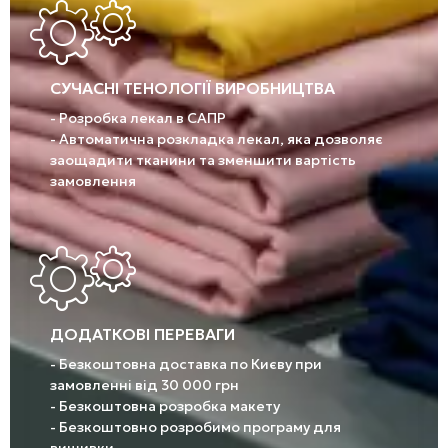
СУЧАСНІ ТЕНОЛОГІЇ ВИРОБНИЦТВА
- Розробка лекал в САПР
- Автоматична розкладка лекал, яка дозволяє
заощадити тканини та зменшити вартість
замовлення
ДОДАТКОВІ ПЕРЕВАГИ
- Безкоштовна доставка по Києву при
замовленні від 30 000 грн
- Безкоштовна розробка макету
- Безкоштовно розробимо програму для