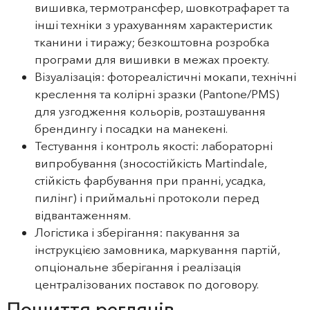
вишивка, термотрансфер, шовкотрафарет та
інші техніки з урахуванням характеристик
тканини і тиражу; безкоштовна розробка
програми для вишивки в межах проекту.
Візуалізація: фотореалістичні мокапи, технічні
креслення та колірні зразки (Pantone/PMS)
для узгодження кольорів, розташування
брендингу і посадки на манекені.
Тестування і контроль якості: лабораторні
випробування (зносостійкість Martindale,
стійкість фарбування при пранні, усадка,
пилінг) і приймальні протоколи перед
відвантаженням.
Логістика і зберігання: пакування за
інструкцією замовника, маркування партій,
опціональне зберігання і реалізація
централізованих поставок по договору.
Пошиття реглянів