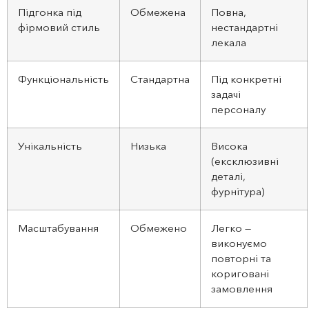
Підгонка під
Обмежена
Повна,
фірмовий стиль
нестандартні
лекала
Функціональність
Стандартна
Під конкретні
задачі
персоналу
Унікальність
Низька
Висока
(ексклюзивні
деталі,
фурнітура)
Масштабування
Обмежено
Легко —
виконуємо
повторні та
кориговані
замовлення