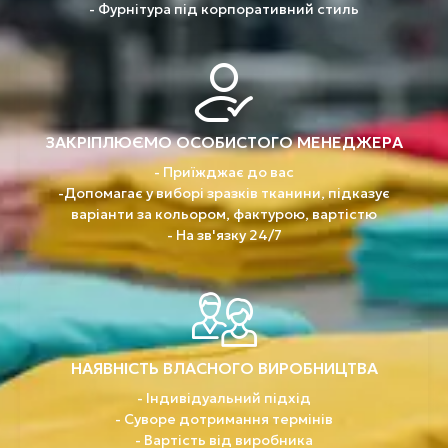
- Фурнітура під корпоративний стиль
ЗАКРІПЛЮЄМО ОСОБИСТОГО МЕНЕДЖЕРА
- Приїжджає до вас
-Допомагає у виборі зразків тканини, підказує
варіанти за кольором, фактурою, вартістю
- На зв'язку 24/7
НАЯВНІСТЬ ВЛАСНОГО ВИРОБНИЦТВА
- Індивідуальний підхід
- Суворе дотримання термінів
- Вартість від виробника