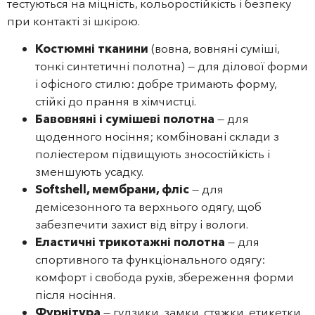
тестуються на міцність, кольоростійкість і безпеку
при контакті зі шкірою.
Костюмні тканини
(вовна, вовняні суміші,
тонкі синтетичні полотна) — для ділової форми
і офісного стилю: добре тримають форму,
стійкі до прання в хімчистці.
Бавовняні і сумішеві полотна
— для
щоденного носіння; комбіновані склади з
поліестером підвищують зносостійкість і
зменшують усадку.
Softshell, мембрани, фліс
— для
демісезонного та верхнього одягу, щоб
забезпечити захист від вітру і вологи.
Еластичні трикотажні полотна
— для
спортивного та функціонального одягу:
комфорт і свобода рухів, збереження форми
після носіння.
Фурнітура
— гудзики, замки, стяжки, етикетки,