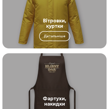
Вітровки,
куртки
Детальніше
Фартухи,
накидки