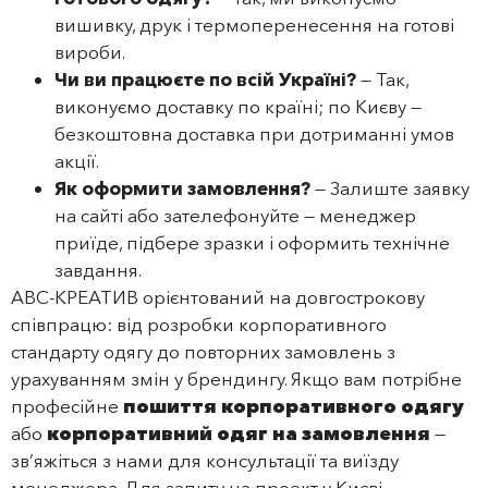
вишивку, друк і термоперенесення на готові
вироби.
Чи ви працюєте по всій Україні?
— Так,
виконуємо доставку по країні; по Києву —
безкоштовна доставка при дотриманні умов
акції.
Як оформити замовлення?
— Залиште заявку
на сайті або зателефонуйте — менеджер
приїде, підбере зразки і оформить технічне
завдання.
АВС‑КРЕАТИВ орієнтований на довгострокову
співпрацю: від розробки корпоративного
стандарту одягу до повторних замовлень з
урахуванням змін у брендингу. Якщо вам потрібне
професійне
пошиття корпоративного одягу
або
корпоративний одяг на замовлення
—
зв’яжіться з нами для консультації та виїзду
менеджера. Для запиту на проект у Києві