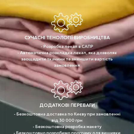
СУЧАСНІ ТЕНОЛОГІЇ ВИРОБНИЦТВА
- Розробка лекал в САПР
- Автоматична розкладка лекал, яка дозволяє
заощадити тканини та зменшити вартість
замовлення
ДОДАТКОВІ ПЕРЕВАГИ
- Безкоштовна доставка по Києву при замовленні
від 30 000 грн
- Безкоштовна розробка макету
- Безкоштовно розробимо програму для вишивки