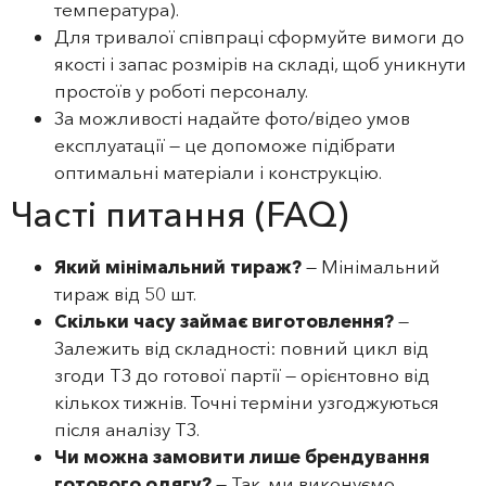
температура).
Для тривалої співпраці сформуйте вимоги до
якості і запас розмірів на складі, щоб уникнути
простоїв у роботі персоналу.
За можливості надайте фото/відео умов
експлуатації — це допоможе підібрати
оптимальні матеріали і конструкцію.
Часті питання (FAQ)
Який мінімальний тираж?
— Мінімальний
тираж від 50 шт.
Скільки часу займає виготовлення?
—
Залежить від складності: повний цикл від
згоди ТЗ до готової партії — орієнтовно від
кількох тижнів. Точні терміни узгоджуються
після аналізу ТЗ.
Чи можна замовити лише брендування
готового одягу?
— Так, ми виконуємо