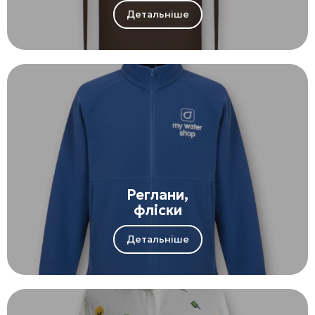
Детальніше
Реглани,
фліски
Детальніше