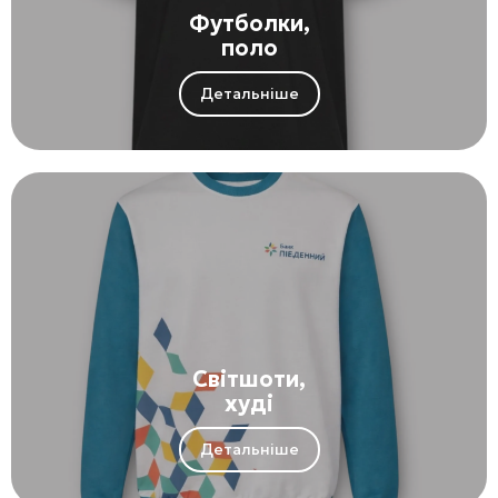
Футболки,
поло
Детальніше
Світшоти,
худі
Детальніше